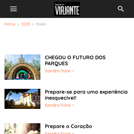
Home
2025
maio
Monthly Archives:
maio 2025
CHEGOU O FUTURO DOS
PARQUES
Sandra Fiore
-
Prepare-se para uma experiência
inesquecível!
Sandra Fiore
-
Prepare o Coração
Sandra Fiore
-