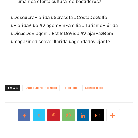
uma rica oferta cultural de bastidores?
#DescubraFlorida #Sarasota #CostaDoGolfo
#FloridaVibe #ViagemEmFamilia #TurismoFlórida
#DicasDeViagem #EstiloDeVida #ViajarFazBem
#magazinediscoverflorida #agendadoviajante
TAGS
Descubra Florida
Florida
Sarasota