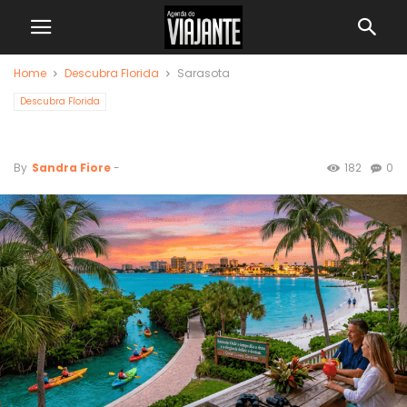
Home
Descubra Florida
Sarasota
Descubra Florida
Sarasota
By
Sandra Fiore
-
182
0