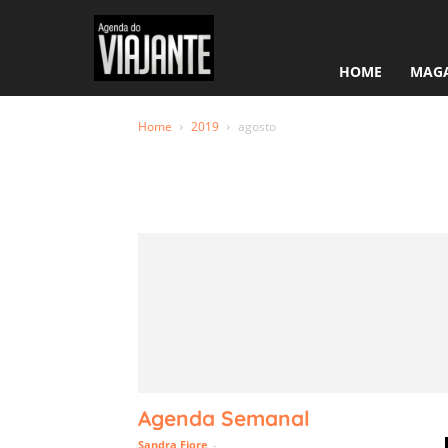
HOME
MAGA
Home
2019
agosto
Monthly Ar
agosto 20
Agenda Semanal
Sandra Fiore
-