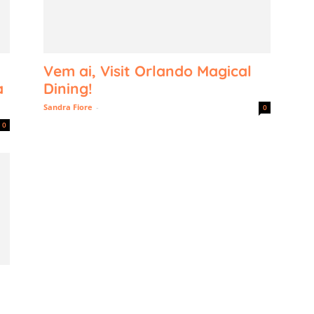
Vem ai, Visit Orlando Magical
a
Dining!
Sandra Fiore
-
0
0