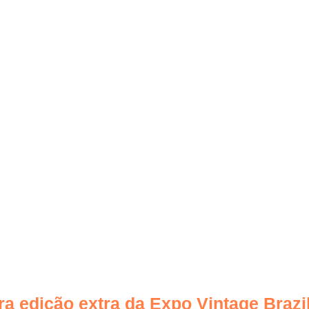
MAGAZINE DESCUBRA FLORIDA
PRIOR
TRAVELER CHANN
ge Brazil
a edição extra da Expo Vintage Brazi