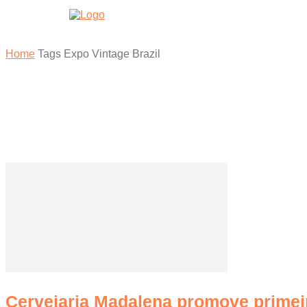
HOME
Home
Tags
Expo Vintage Brazil
Tag: Expo Vinta
Cervejaria Madalena promove primeir