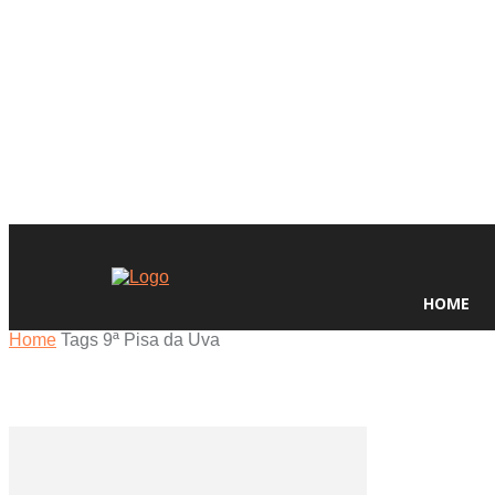
HOME
Home
Tags
9ª Pisa da Uva
Tag: 9ª Pisa da