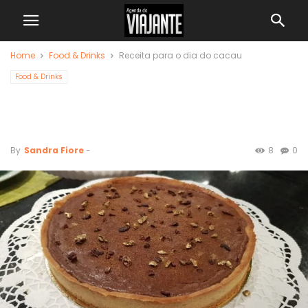
Home
Food & Drinks
Receita para o dia do cacau
Food & Drinks
Receita para o dia do
cacau
By
Sandra Fiore
-
8
0