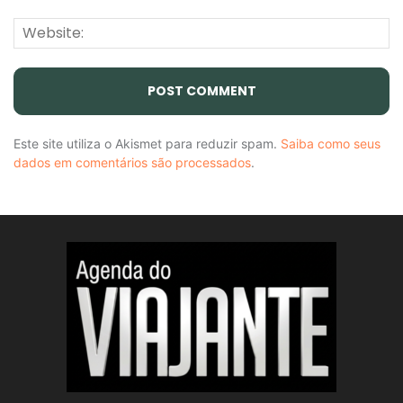
Este site utiliza o Akismet para reduzir spam.
Saiba como seus
dados em comentários são processados
.