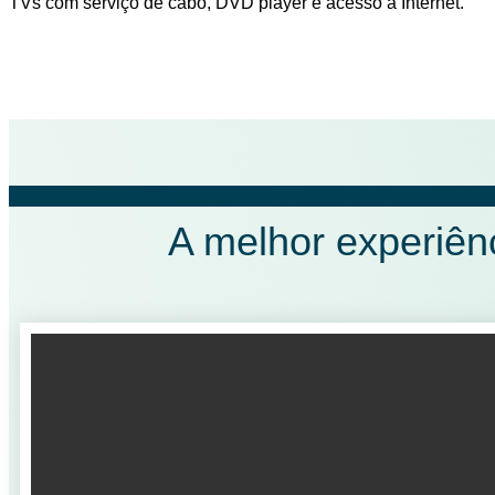
TVs com serviço de cabo, DVD player e acesso à Internet.
A melhor experiên