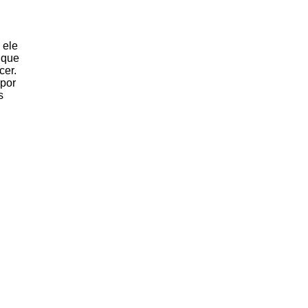
 ele
 que
cer.
 por
s