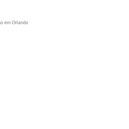
MAGAZINE DESCUBRA FLORIDA
PRIOR
TRAVELER CHANN
ias em Orlando
, a sua opção d