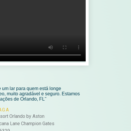
 um lar para quem está longe
eo, muito agradável e seguro. Estamos
rações de Orlando, FL"
AGA
sort Orlando by Aston
scana Lane Champion Gates
.6329