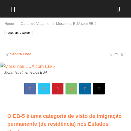
Home
Canal do Viajante
Morar nos EUA com EB-5
Canal do Viajante
Morar nos EUA com EB-5
By
Sandra Fiore
-
25
0
Morar legalmente nos EUA
O
EB-5
é uma categoria de visto de imigração
permanente (de residência) nos
Estados