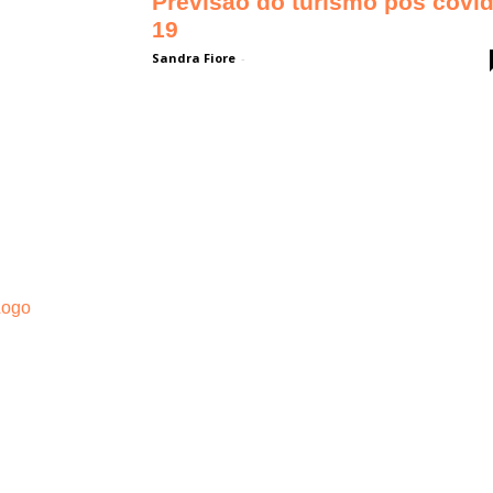
Previsão do turismo pós covid
19
Sandra Fiore
-