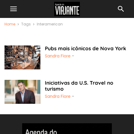
Home
Tags
Interamerican
Interamerican
Pubs mais icônicos de Nova York
Sandra Fiore
-
Iniciativas da U.S. Travel no
turismo
Sandra Fiore
-