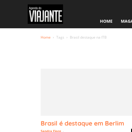
HOME
MAGA
Home
Tags
Brasil destaque na ITB
Tag: Brasi
ITB
Brasil é destaque em Berlim
Sandra Fiore
-