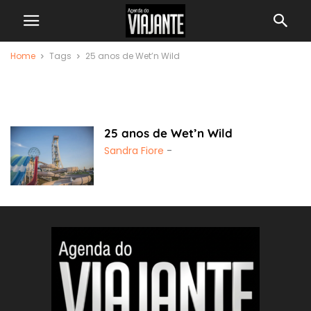
Home
Tags
25 anos de Wet’n Wild
25 anos de Wet’n
Wild
25 anos de Wet’n Wild
Sandra Fiore
-