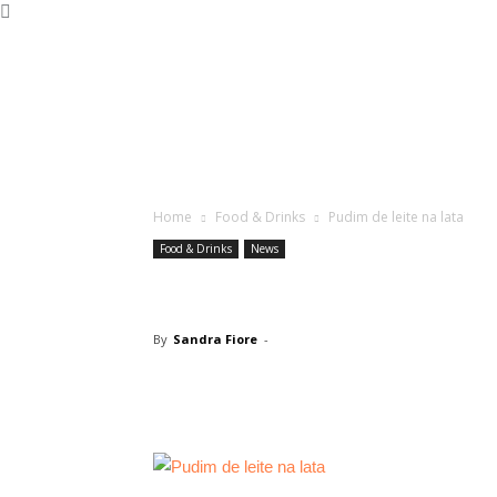
Home
Food & Drinks
Pudim de leite na lata
Food & Drinks
News
Pudim de leite n
By
Sandra Fiore
-