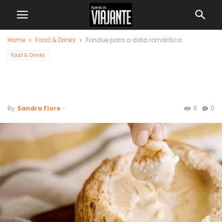
Home
Food & Drinks
Fondue para a data romântica
Food & Drinks
Fondue para a data
romântica
By
Sandra Fiore
-
6
0