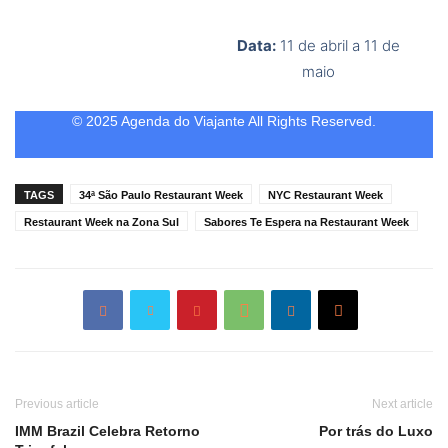
Data:
11 de abril a 11 de
maio
© 2025 Agenda do Viajante All Rights Reserved.
TAGS
34ª São Paulo Restaurant Week
NYC Restaurant Week
Restaurant Week na Zona Sul
Sabores Te Espera na Restaurant Week
Previous article
Next article
IMM Brazil Celebra Retorno
Por trás do Luxo