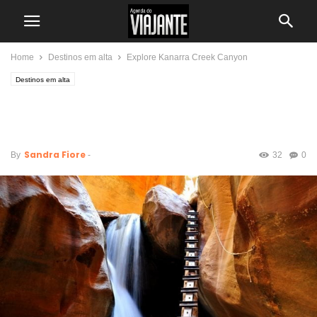
Home
Destinos em alta
Explore Kanarra Creek Canyon
Destinos em alta
Explore Kanarra Creek
Canyon
Sandra Fiore
By
-
32
0