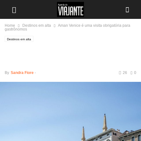
Home
Destinos em alta
Aman Venice é uma visita obrigatória para
gastrônomos
Destinos em alta
Aman Venice é uma visita
obrigatória para gastrônomos
By
Sandra Fiore
-
26
0