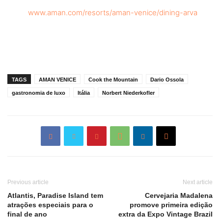
www.aman.com/resorts/aman-venice/dining-arva
TAGS
AMAN VENICE
Cook the Mountain
Dario Ossola
gastronomia de luxo
Itália
Norbert Niederkofler
Previous article
Next article
Atlantis, Paradise Island tem
Cervejaria Madalena
atrações especiais para o
promove primeira edição
final de ano
extra da Expo Vintage Brazil