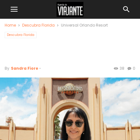
Home
Descubra Florida
Universal Orlando Resort
Descubra Florida
Universal Orlando
Resort
By
Sandra Fiore
-
38
0