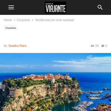
Home
Cruzeiros
Tendências do novo navegar
Cruzeiros
Tendências do novo navegar
By
Sandra Fiore
-
26
0