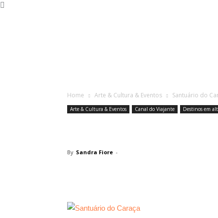
Home
Arte & Cultura & Eventos
Santuário do Ca
Arte & Cultura & Eventos
Canal do Viajante
Destinos em al
Santuário do C
By
Sandra Fiore
-