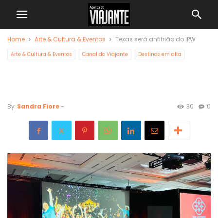
Home
Arte & Cultura & Eventos
Texas será anfitrião do IPW
Arte & Cultura & Eventos
Canal do Viajante
Destinos em alta
Texas será anfitrião
do IPW
By
Sandra Fiore
-
30
0