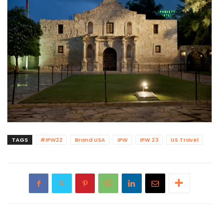
TAGS
#IPW22
Brand USA
IPW
IPW 23
US Travel