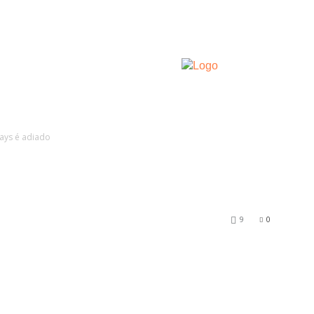
HOME
TRAVELE
ays é adiado
ays é adiado
9
0