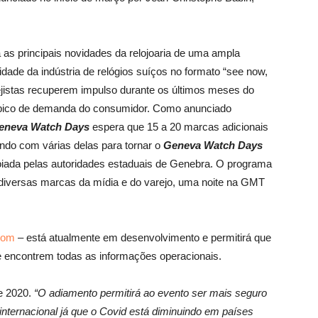
a as principais novidades da relojoaria de uma ampla
ade da indústria de relógios suíços no formato “see now,
rejistas recuperem impulso durante os últimos meses do
e pico de demanda do consumidor. Como anunciado
neva Watch Days
espera que 15 a 20 marcas adicionais
indo com várias delas para tornar o
Geneva Watch Days
poiada pelas autoridades estaduais de Genebra. O programa
 diversas marcas da mídia e do varejo, uma noite na GMT
com
– está atualmente em desenvolvimento e permitirá que
 e encontrem todas as informações operacionais.
de 2020.
“O adiamento permitirá ao evento ser mais seguro
internacional já que o Covid está diminuindo em países