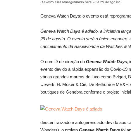
O evento está reprogramado para 26 a 29 de agosto
Geneva Watch Days: o evento está reprograma
Geneva Watch Days é adiado, a iniciativa lanç
29 de agosto.
O evento será o único encontro si
cancelamento da Baselworld e da Watches & 
O comitê de direção do
Geneva Watch Days,
i
evento devido à rápida expansão do Covid-19 na
várias grandes marcas de luxo como Bvlgari, Br
Urwerk, H. Moser & Cie, De Bethune e MB&F, se
boutiques de Genebra conforme o projeto inicial
descentralizado e autogerenciado devido aos 
Wonders), o projeto
Geneva Watch Days
foi a