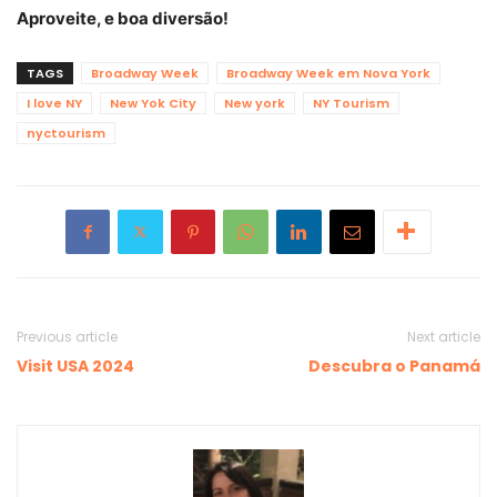
Aproveite, e boa diversão!
TAGS
Broadway Week
Broadway Week em Nova York
I love NY
New Yok City
New york
NY Tourism
nyctourism
Previous article
Next article
Visit USA 2024
Descubra o Panamá