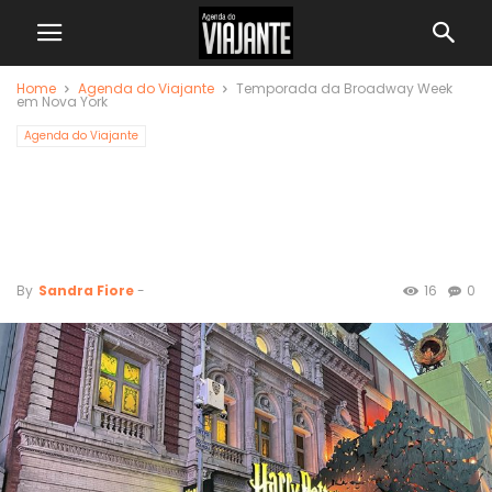
Home
Agenda do Viajante
Temporada da Broadway Week
em Nova York
Agenda do Viajante
Temporada da
Broadway Week em
Nova York
By
Sandra Fiore
-
16
0