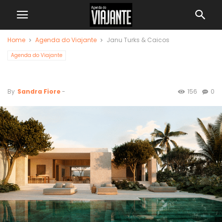
Home
Agenda do Viajante
Janu Turks & Caicos
Agenda do Viajante
Janu Turks & Caicos
By
Sandra Fiore
-
156
0