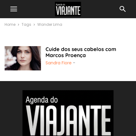
Home
Tags
Wander Lima
Wander Lima
Cuide dos seus cabelos com
Marcos Proença
Sandra Fiore
-