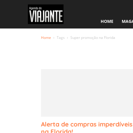
HOME
MAGA
Home
Tags
Super promoção na Florida
Tag: Supe
na Florida
Alerta de compras imperdíveis
na Florida!