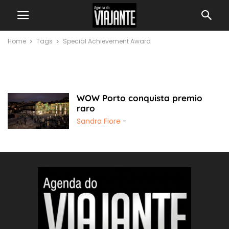
Home
Tags
Special Achievement Award
Special Achievement
Award
WOW Porto conquista premio
raro
Sandra Fiore
-