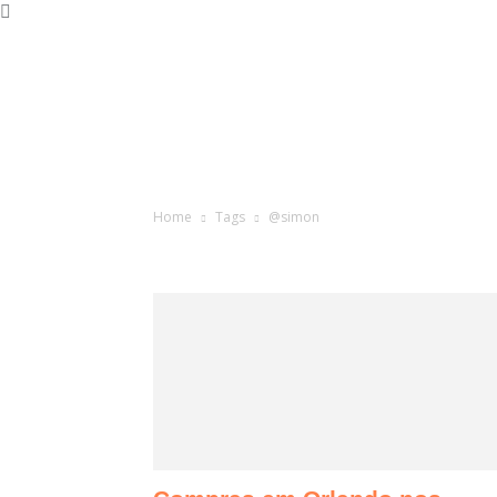
Home
Tags
@simon
Tag: @sim