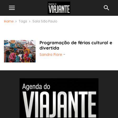
Home
Tags
Sala São Paulo
Sala São Paulo
Programação de férias cultural e
divertida
Sandra Fiore
-