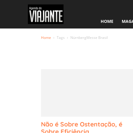
HOME
MAGA
Home
Tags
NürnbergMesse Brasil
Tag: Nürn
Brasil
Não é Sobre Ostentação, é
Sobre Eficiência