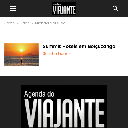
Home
Tags
Michael Matsuda
Michael Matsuda
Summit Hotels em Boiçucanga
Sandra Fiore
-