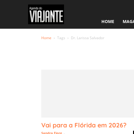
HOME
MAGA
Home
Tags
Dr. Larissa Salvador
Tag: Dr. La
Salvador
Vai para a Flórida em 2026?
Sandra Fiore
-