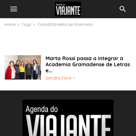
Home
Tags
Cidadã Emérita de Gramado
Cidadã Emérita de
Gramado
Marta Rossi passa a integrar a
Academia Gramadense de Letras
e...
Sandra Fiore
-