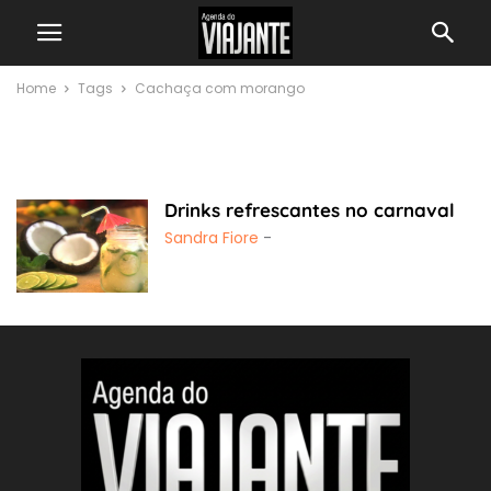
Home
Tags
Cachaça com morango
Cachaça com
morango
Drinks refrescantes no carnaval
Sandra Fiore
-