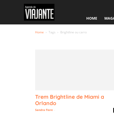
HOME
MAGA
Home
Tags
Brightline ou carro
Tag: Brigh
Trem Brightline de Miami a
Orlando
Sandra Fiore
-